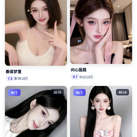
问心医路
春闺梦里
科幻
18万
8.7
职场
18万
7.3
26:31
40:16
热门
热门