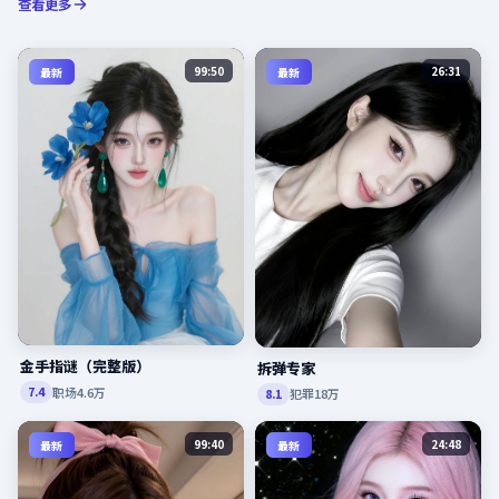
查看更多
99:50
26:31
最新
最新
金手指谜（完整版）
拆弹专家
职场
4.6万
7.4
犯罪
18万
8.1
99:40
24:48
最新
最新