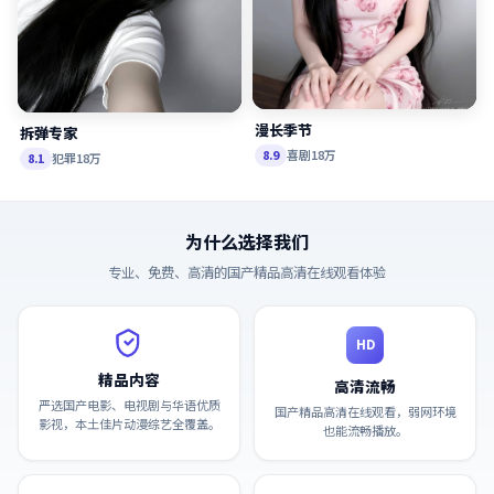
漫长季节
拆弹专家
喜剧
18万
8.9
犯罪
18万
8.1
为什么选择我们
专业、免费、高清的
国产精品高清在线观看
体验
HD
精品内容
高清流畅
严选国产电影、电视剧与华语优质
国产精品高清在线观看，弱网环境
影视，本土佳片动漫综艺全覆盖。
也能流畅播放。