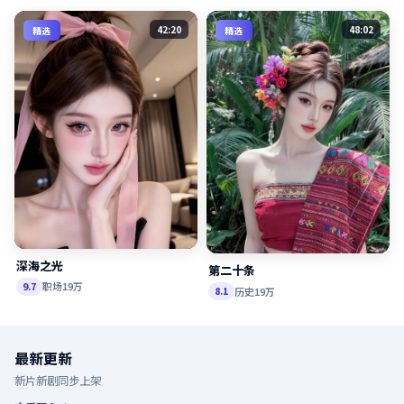
42:20
48:02
精选
精选
深海之光
第二十条
职场
19万
9.7
历史
19万
8.1
最新更新
新片新剧同步上架