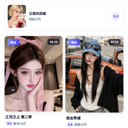
父辈的荣耀
9.8
校园
19万
99:20
99:04
精选
精选
江河之上 第二季
俗女养成
都市
19万
8.5
喜剧
19万
6.8