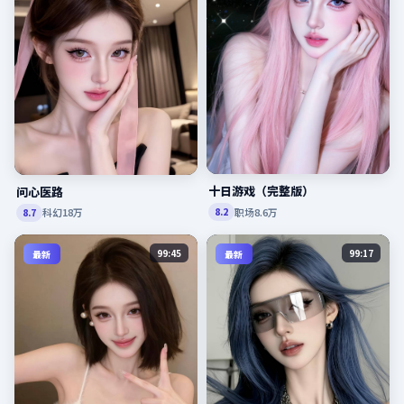
十日游戏（完整版）
问心医路
职场
8.6万
8.2
科幻
18万
8.7
99:45
99:17
最新
最新