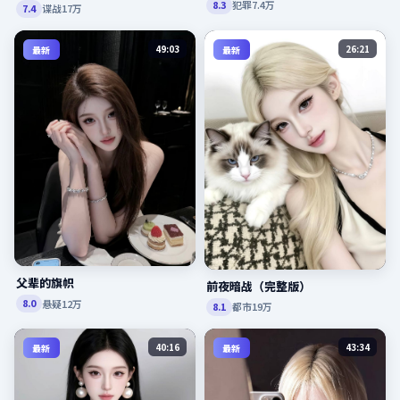
犯罪
7.4万
8.3
谍战
17万
7.4
49:03
26:21
最新
最新
父辈的旗帜
前夜暗战（完整版）
悬疑
12万
8.0
都市
19万
8.1
40:16
43:34
最新
最新