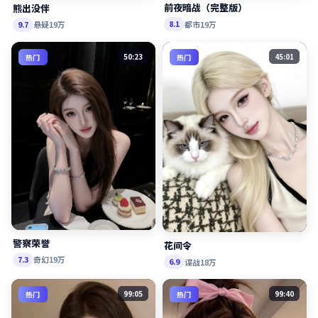
前夜暗战（完整版）
熊出没伴
都市
19万
8.1
悬疑
19万
9.7
50:23
45:01
热门
热门
警察荣誉
花间令
奇幻
19万
7.3
谍战
18万
6.9
99:05
99:40
热门
热门