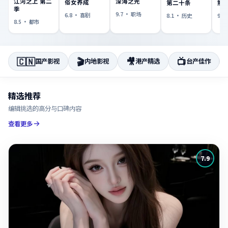
江河之上 第二
深海之光
俗女养成
熊
第二十条
季
9.7
·
职场
6.8
·
喜剧
9.7
8.1
·
历史
8.5
·
都市
🇨🇳
🎬
🎥
📺
国产影视
内地影视
港产精选
台产佳作
精选推荐
编辑挑选的高分与口碑内容
查看更多
7.9