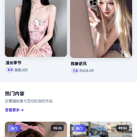
漫长季节
我要逆风
喜剧
18万
8.9
科幻
8.4万
7.6
热门内容
近期播放量与互动较高的作品
查看更多
99:20
99:04
热门
热门