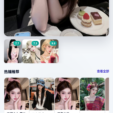
7.7
7.3
9.8
今日主推
怒火重案
7.9
分 ·
校园
·
中国香港
我的少女
父辈的荣耀
星汉灿烂
热播推荐
查看全部