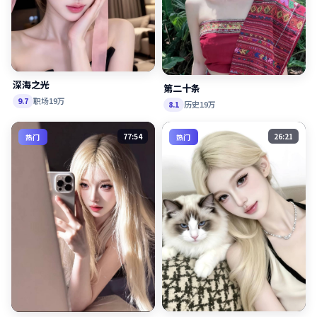
深海之光
第二十条
职场
19万
9.7
历史
19万
8.1
77:54
26:21
热门
热门