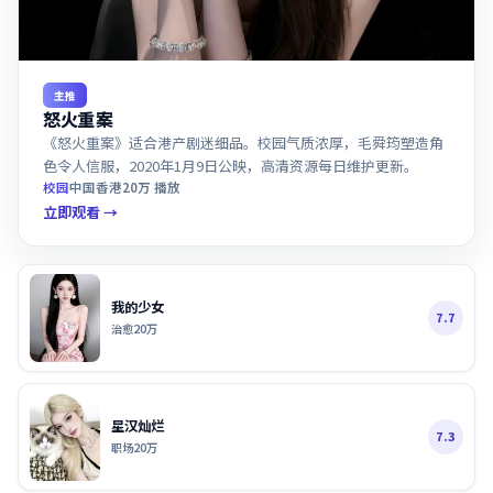
主推
怒火重案
《怒火重案》适合港产剧迷细品。校园气质浓厚，毛舜筠塑造角
色令人信服，2020年1月9日公映，高清资源每日维护更新。
校园
中国香港
20万
播放
立即观看 →
我的少女
7.7
治愈
20万
星汉灿烂
7.3
职场
20万