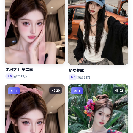
江河之上 第二季
俗女养成
都市
19万
8.5
喜剧
19万
6.8
42:20
48:02
热门
热门