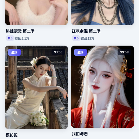
狂飙余温 第二季
热辣滚烫 第二季
谍战
13万
校园
5.1万
8.5
8.5
93:53
99:58
最新
最新
我们与恶
模仿犯